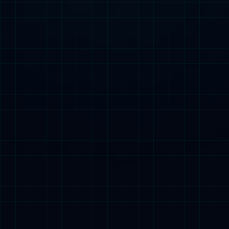
下载
电话
在线预览

+86 0575 86017157
邮箱
002001@buerww.com
关注BG视讯官网
浙江BG视讯官网股份有限公司 2024年年度报告
下载
在线预览
