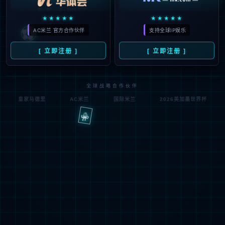
投资者关系互动
联系方式
财报
联系方式
联系我们
证券部
地址
中国浙江省新昌大道西路418号
浙江BG视讯官网股份有限公司 2025年年度报告
传真
+86 575 86125377